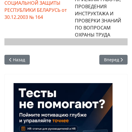
СОЦИАЛЬНОЙ ЗАЩИТЫ
ПРОВЕДЕНИЯ
РЕСПУБЛИКИ БЕЛАРУСЬ от
ИНСТРУКТАЖА И
30.12.2003 № 164
ПРОВЕРКИ ЗНАНИЙ
ПО ВОПРОСАМ
ОХРАНЫ ТРУДА
Предыдущий: По аттестации рабочих мест
Следующий: 
Назад
Вперед